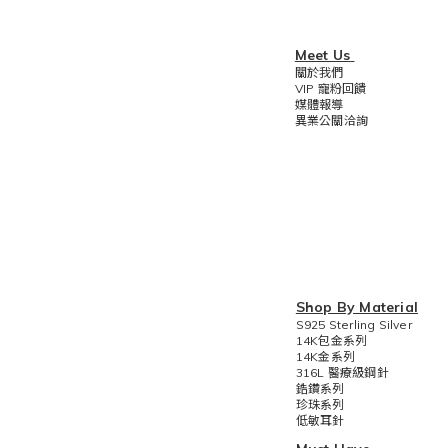
Meet Us
關於我們
VIP 寵粉回饋
媒體報導
異業公關洽詢
Shop By Material
S925 Sterling Silver
14K包金系列
14K金系列
316L 醫療級鋼針
鋯鑽系列
珍珠系列
低敏耳針