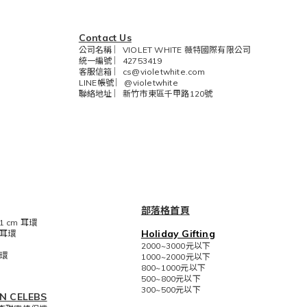
Contact Us
公司名稱 ︳VIOLET WHITE 薇特國際有限公司
統一編號 ︳42753419
客服信箱 ︳
cs@violetwhite.com
LINE帳號 ︳
@violetwhite
聯絡地址 ︳新竹市東區千甲路120號
部落格首頁
 cm 耳環
Holiday Gifting
耳環
2000~3000元以下
環
1000~2000元以下
800~1000元以下
500~800元以下
300~500元以下
N CELEBS