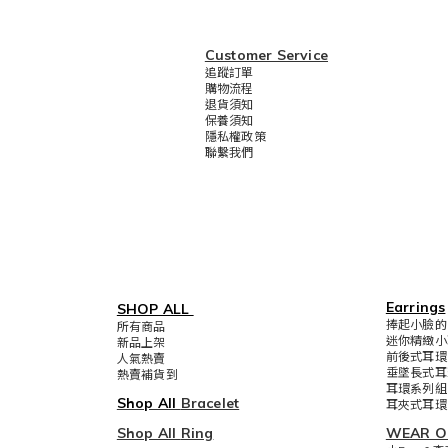
Customer Service
追蹤訂單
購物流程
退貨須知
保養須知
隱私權政策
聯繫我們
Earrings
SHOP ALL
捧起小臉的1
所有商品
迷你精緻小
新品上架
前後式耳環
人氣熱賣
垂墜長式耳
熱賣補貨到
耳環系列組
Shop All
Bracelet
耳夾式耳環
Shop All
Ring
WEAR O