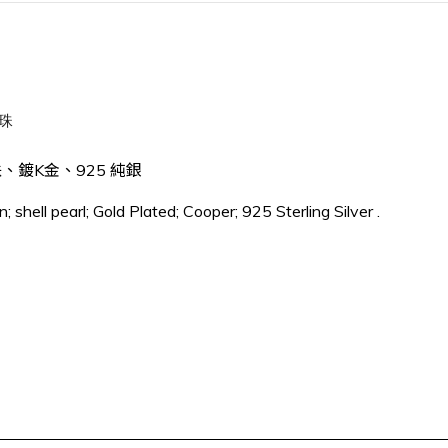
珍珠
、鍍K金、925 純銀
; shell pearl; Gold Plated; Cooper; 925 Sterling Silver .